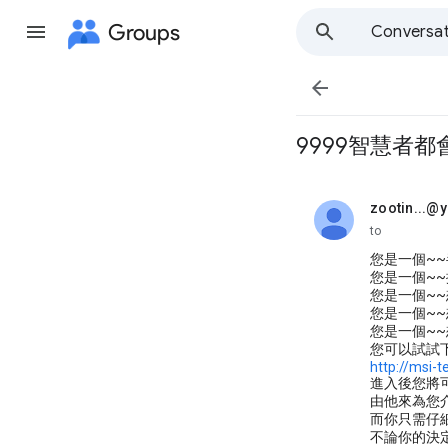
Groups
Conversat

9999智慧者都
zootin...@
unread,
to
您是一個~
您是一個~~
您是一個~
您是一個~
您是一個~
您可以試試
http://msi
進入後您將
由他來為您
而你只需仔
不論你的決