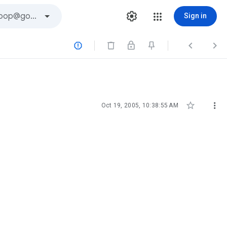
Sign in





Oct 19, 2005, 10:38:55 AM