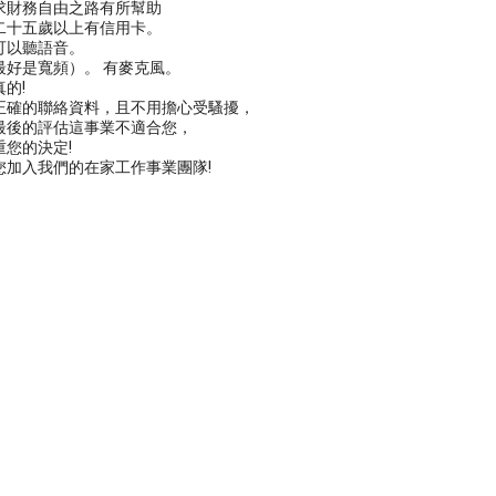
求財務自由之路有所幫助
二十五歲以上有信用卡。
可以聽語音。
最好是寬頻）。 有麥克風。
的!
正確的聯絡資料，且不用擔心受騷擾，
最後的評估這事業不適合您，
您的決定!
您加入我們的在家工作事業團隊!