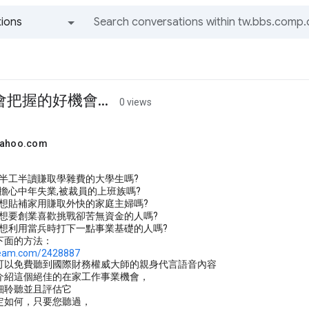
ions
All groups and messages
會把握的好機會...
0 views
yahoo.com
~半工半讀賺取學雜費的大學生嗎?
擔心中年失業,被裁員的上班族嗎?
~想貼補家用賺取外快的家庭主婦嗎?
~想要創業喜歡挑戰卻苦無資金的人嗎?
~想利用當兵時打下一點事業基礎的人嗎?
下面的方法：
-team.com/2428887
可以免費聽到國際財務權威大師的親身代言語音內容
介紹這個絕佳的在家工作事業機會，
細聆聽並且評估它
定如何，只要您聽過，