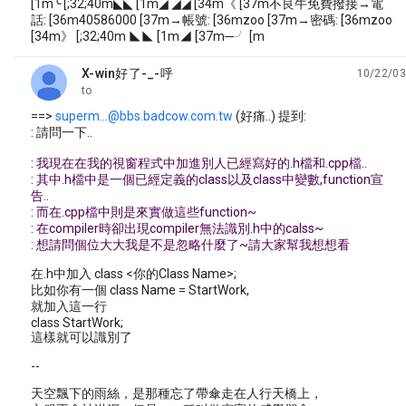
[1m╰ [;32;40m◣◣ [1m◢ ◢◢ [34m《 [37m不良牛免費撥接→電
話: [36m40586000 [37m→帳號: [36mzoo [37m→密碼: [36mzoo
[34m》 [;32;40m ◣◣ [1m◢ [37m─╯ [m
X-win好了-_-呼
10/22/03
unread,
to
==>
superm...@bbs.badcow.com.tw
(好痛..) 提到:
: 請問一下..
: 我現在在我的視窗程式中加進別人已經寫好的.h檔和.cpp檔..
: 其中.h檔中是一個已經定義的class以及class中變數,function宣
告..
: 而在.cpp檔中則是來實做這些function~
: 在compiler時卻出現compiler無法識別.h中的calss~
: 想請問個位大大我是不是忽略什麼了~請大家幫我想想看
在.h中加入 class <你的Class Name>;
比如你有一個 class Name = StartWork,
就加入這一行
class StartWork;
這樣就可以識別了
--
天空飄下的雨絲，是那種忘了帶傘走在人行天橋上，