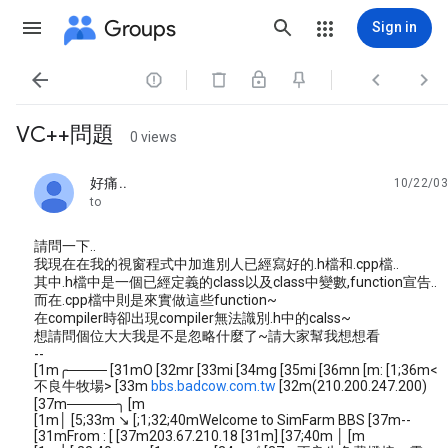
Groups
Sign in




VC++問題
0 views
好痛..
10/22/03
unread,
to
請問一下..
我現在在我的視窗程式中加進別人已經寫好的.h檔和.cpp檔..
其中.h檔中是一個已經定義的class以及class中變數,function宣告..
而在.cpp檔中則是來實做這些function~
在compiler時卻出現compiler無法識別.h中的calss~
想請問個位大大我是不是忽略什麼了~請大家幫我想想看
--
[1m╭──── [31mO [32mr [33mi [34mg [35mi [36mn [m: [1;36m<
不良牛牧場> [33m
bbs.badcow.com.tw
[32m(210.200.247.200)
[37m─────╮ [m
[1m│ [5;33m ↘ [;1;32;40mWelcome to SimFarm BBS [37m--
[31mFrom : [ [37m203.67.210.18 [31m] [37;40m │ [m