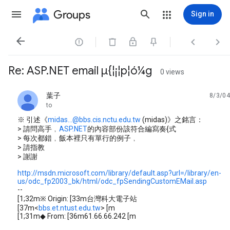
Groups
Sign in




Re: ASP.NET email µ{¦¡¦p¦ó¼g
0 views
葉子
8/3/04
unread,
to
※ 引述《
midas...@bbs.cis.nctu.edu.tw
(midas)》之銘言：
> 請問高手﹐
ASP.NET
的內容部份該符合編寫奏{式
> 每次都錯﹐飯本裡只有單行的例子﹐
> 請指教
> 謝謝
http://msdn.microsoft.com/library/default.asp?url=/library/en-
us/odc_fp2003_bk/html/odc_fpSendingCustomEMail.asp
--
[1;32m※ Origin: [33m台灣科大電子站
[37m<
bbs.et.ntust.edu.tw
> [m
[1;31m◆ From: [36m61.66.66.242 [m