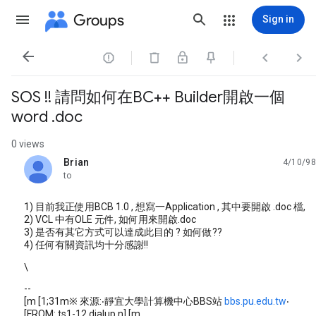
Groups
Sign in




SOS !! 請問如何在BC++ Builder開啟一個
word .doc
0 views
Brian
4/10/98
unread,
to
1) 目前我正使用BCB 1.0 , 想寫一Application , 其中要開啟 .doc 檔,
2) VCL 中有OLE 元件, 如何用來開啟.doc
3) 是否有其它方式可以達成此目的 ? 如何做??
4) 任何有關資訊均十分感謝!!
\
--
[m [1;31m※ 來源:‧靜宜大學計算機中心BBS站
bbs.pu.edu.tw
‧
[FROM: ts1-12.dialup.n] [m