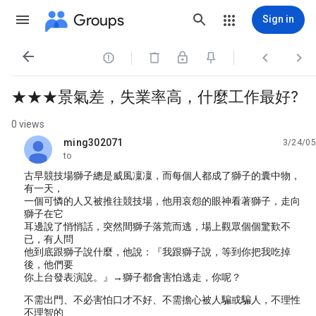
Groups
Sign in




★★★景氣差，失業率高，什麼工作最好?
0 views
ming302071
3/24/05
unread,
to
古早競技場獅子總是威風凜凜，而每個人都成了獅子的囊中物，
有一天，
一個可憐的人又被推往競技場，他用哀怨的眼神看著獅子，走向
獅子在它
耳邊說了悄悄話，突然間獅子落荒而逃，場上觀眾個個驚歎不
已，有人問
他到底跟獅子說什麼，他說：『我跟獅子說，等到你把我吃掉
後，他們要
你上台發表演說。』→獅子都會害怕逃走，你呢？
不需出門、不必害怕口才不好、不需擔心被人騙或騙人，不理性
不理智的