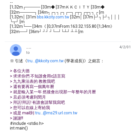
--
[1;32m┌───── [33m◆ [37mＫＫＣＩＴＹ [33m◆
[32m─────┐ [34m┐┌┐┐┌┐┌─┐┌┬┐┌┬┐┐ ┌ [m
[1;32m│ [31m
bbs.kkcity.com.tw
[32m│ [37m├┘┐├┘┐│ │ │
└┬┘ [m
[1;32m└── [34m《 [0;37mFrom:163.32.155.80 [1;34m》
[32m──┘ [36m┘ ┘┘ ┘└─┘└┴┘ ┴ ┴ [m
....
4/2/01
unread,
to
※ 引述《
tru...@kkcity.com.tw
(學著成長)》之銘言：
> 各位大德
> 求求你們 不知誰會用c語言寫
> 九九乘法表的 教教我吧
> 還有要再寫一個萬年曆
> 就是輸入某一年 然後會出現那一年整年的月曆
> 且必須考慮到閏月
> 拜託!拜託! 有誰會請幫我寫吧
> 您可以在線上寄給我
> 或是 mail到
tru...@ms29.url.com.tw
> 謝謝!!
#include <stdio.h>
int main()