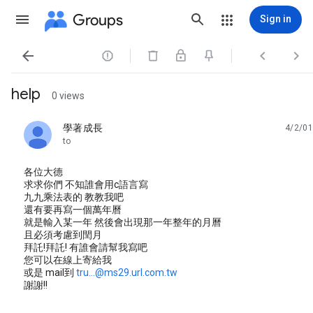
Groups
Sign in




help
0 views
學著成長
4/2/01
unread,
to
各位大德
求求你們 不知誰會用c語言寫
九九乘法表的 教教我吧
還有要再寫一個萬年曆
就是輸入某一年 然後會出現那一年整年的月曆
且必須考慮到閏月
拜託!拜託! 有誰會請幫我寫吧
您可以在線上寄給我
或是 mail到
tru...@ms29.url.com.tw
謝謝!!