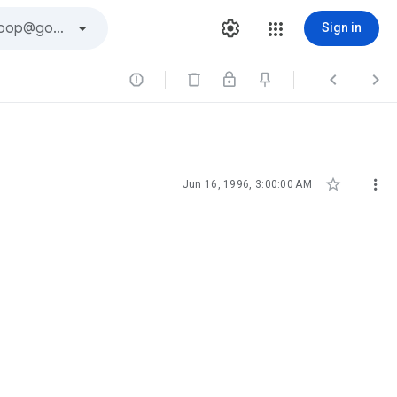
Sign in





Jun 16, 1996, 3:00:00 AM