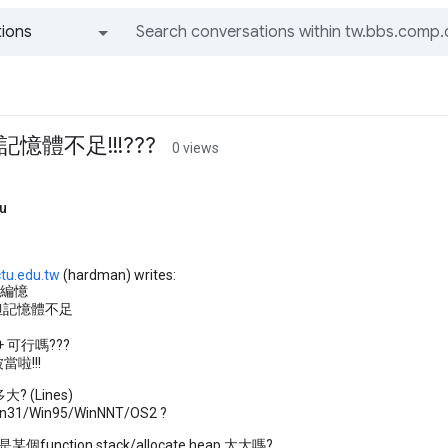
ions
All groups and messages
憶體不足!!!???
0 views
u
nctu.edu.tw
(hardman) writes:
+編憶
但記憶體不足
c++ 可行嗎???
被當啦!!!
 (Lines)
31/Win95/WinNNT/OS2 ?
某個function stack/allocate heap 太大嗎?