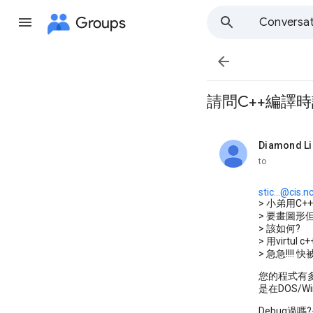
Groups
Conversat

請問C++編譯時記
Diamond Li
unread,
to
stic...@cis.
> 小弟用C+
> 要畫圖形
> 該如何?
> 用virtul 
> 急急!!!! 快
您的程式有多大?
是在DOS/Win
Debug過嗎?是