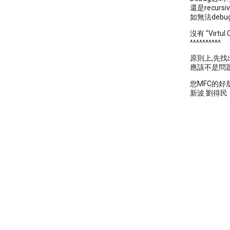
還是recursiv
如無法debug,
沒有 "Virtul 
^^^^^^^^^^
原則上,先找出
應該不是問題,除非
您MFC的好
新波 劉得民