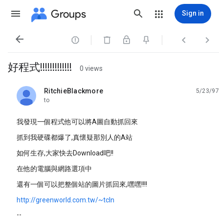
Groups
Sign in




好程式!!!!!!!!!!!!!
0 views
RitchieBlackmore
5/23/97
unread,
to
我發現一個程式他可以將A圖自動抓回來
抓到我硬碟都爆了,真懷疑那別人的A站
如何生存,大家快去Download吧!!
在他的電腦與網路選項中
還有一個可以把整個站的圖片抓回來,嘿嘿!!!!
http://greenworld.com.tw/~tcln
--