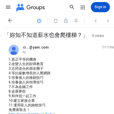
Groups
Sign in




「妳知不知道薪水也會爬樓梯？」
0 views
ci...@yam.com
7/17/06
unread,
to
1.真正平等的機會
2.改變人生的財商教育
3.志同道合的朋友圈子
4.等比級數增長的人際網路
5.培養個人的推銷技巧
6.培養個人的領導技巧
7.不為金錢工作
8.追逐夢想
9.和伴侶一起工作
10.建立家族企業
11.運用富人的納稅技巧
免費索取去！