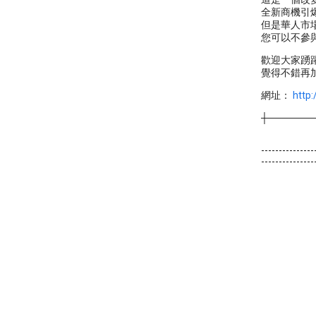
全新商機引爆
但是華人市場
您可以不參與
歡迎大家踴
覺得不錯再
網址：
http
┼──────
---------------
---------------