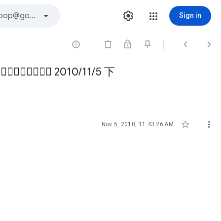
Sign in



 2010/11/5 下


Nov 5, 2010, 11:43:26 AM