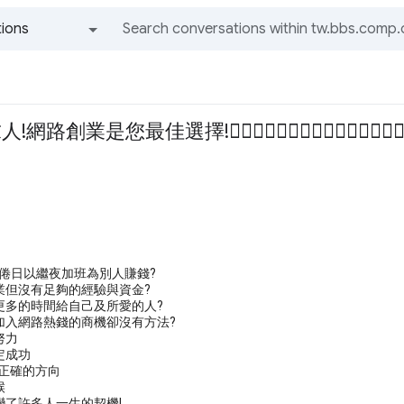
ions
All groups and messages
路創業是您最佳選擇!
厭倦日以繼夜加班為別人賺錢?
業但沒有足夠的經驗與資金?
更多的時間給自己及所愛的人?
加入網路熱錢的商機卻沒有方法?
努力
定成功
+正確的方向
候
變了許多人一生的契機!