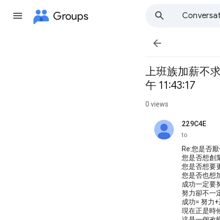
Groups
Conversat

上班族加薪不求人!網
午 11:43:17
0 views
229C4E
unread,
to
Re:您是否
您是否想創
您是否想要
您是否也想
成功一定要
努力卻不一
成功= 努力
現在正是時
這是一個改