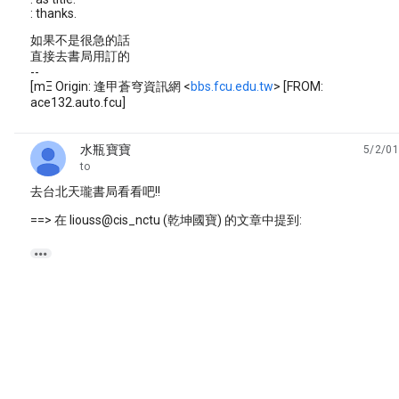
: thanks.
如果不是很急的話
直接去書局用訂的
--
[mΞ Origin: 逢甲蒼穹資訊網 <
bbs.fcu.edu.tw
> [FROM:
ace132.auto.fcu]
水瓶寶寶
5/2/01
unread,
to
去台北天瓏書局看看吧!!
==> 在 liouss@cis_nctu (乾坤國寶) 的文章中提到:
