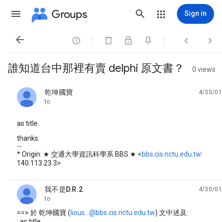
Groups
Sign in




誰知道台中那裡有賣 delphi 原文書？
0 views
乾坤國寶
4/30/01
unread,
to
as title.
thanks.
--
* Origin: ★ 交通大學資訊科學系 BBS ★ <
bbs.cis.nctu.edu.tw
:
140.113.23.3>
我不是D.R.2
4/30/01
unread,
to
==> 於 乾坤國寶 (
lious...@bbs.cis.nctu.edu.tw
) 文中述及:
: as title.