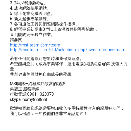
3. 24小時訓練網站。
4. 成功經驗傳承網站。
5. 線上創業商機說明會。
6. 新人起步專業訓練。
7. 各項通信工具與網際網路操作指導。
8. 經營事業初期由3位以上資深夥伴指導與協助，
直到能夠完全獨立作業。
請參閱
http://msi-team.com/team
http://msi-team.com/cht/selectintro.php?ownerdomain=team
若有任何問題歡迎您隨時和我保持連絡。
希望能與您共同成為事業夥伴，運用電腦(網際網路)的科技強大力
量
共創健康美麗財務自由成長的夢想.
MSI團隊—終極成功致富的秘訣
吳碧玉 服務專線:
行動電話:0961—023378
skype: humy888888
歡迎轉寄給您認為需要增加收入多重持續性收入的親朋好友們，
我可以保證：一年後他們會非常感謝您ㄛ！