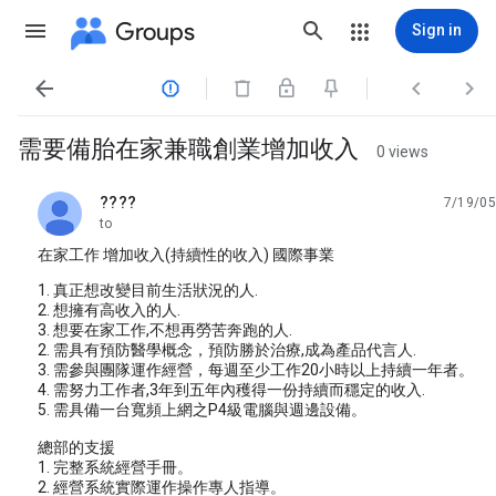
Groups
Sign in




需要備胎在家兼職創業增加收入
0 views
????
7/19/05
unread,
to
在家工作 增加收入(持續性的收入) 國際事業
1. 真正想改變目前生活狀況的人.
2. 想擁有高收入的人.
3. 想要在家工作,不想再勞苦奔跑的人.
2. 需具有預防醫學概念，預防勝於治療,成為產品代言人.
3. 需參與團隊運作經營，每週至少工作20小時以上持續一年者。
4. 需努力工作者,3年到五年內穫得一份持續而穩定的收入.
5. 需具備一台寬頻上網之P4級電腦與週邊設備。
總部的支援
1. 完整系統經營手冊。
2. 經營系統實際運作操作專人指導。