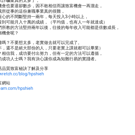
來詐騙案真的太多了，
機會也要退卻數步，因不敢相信而讓致富機會一再溜走，
我所從事的這份兼職事業真的很難，
恆心的不間斷堅持一兩年，每天投入3小時以上，
看到可能月入十萬的成績，（平均值，也有人一年就達成）
們所教的方法堅持兩年以後，往後的每年收入可能都是倍數成長，
個機會呢？
難嗎？不要想太多，老實做去就可以完成了。
年，還不是絕大部份的人，只要老實上課就都可以畢業）
？相信我，成功要付出努力，但有一定的方法可以遵循，
的成功人士嗎？我有決心讓你成為知難行易的實踐者。
活品質致富秘訣了解及分享
wretch.cc/blog/hpshieh
富網站
team.com/hpshieh