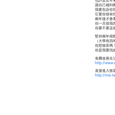
也許是近年
讓自己碰到
我要告訴你
它要你很有
兩年後才會
但一旦按我
你要不要這
堅持兩年很
（大學有四
你想致富嗎
你是我要找
免費改善生
http://www.
直接進入致
http://msi-