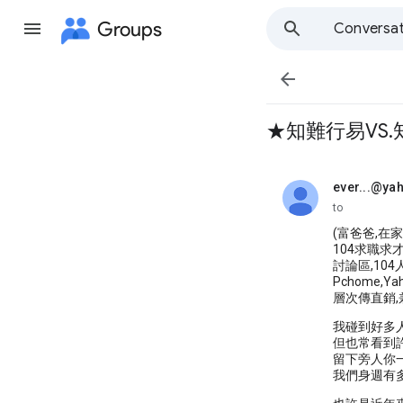
Groups
Conversat

★知難行易VS.
ever...@ya
unread,
to
(富爸爸,在家
104求職求才, 
討論區,104
Pchome,Y
層次傳直銷,
我碰到好多
但也常看到
留下旁人你
我們身週有