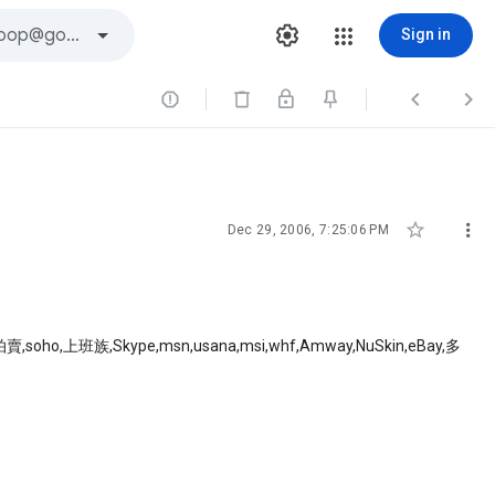
Sign in





Dec 29, 2006, 7:25:06 PM
,上班族,Skype,msn,usana,msi,whf,Amway,NuSkin,eBay,多