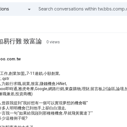
ions
All groups and messages
知易行難 致富論
0 views
hoo.com.tw
工作,創業加盟,,7-11連鎖,小額創業,
qstr
人力銀行求職,就業,致富,賺錢機會,HiNet,
ahoo即時通,雅虎奇摩,Google,網路行銷,東森購物,理財,留言板,討論區,論壇,拍賣,soho
兼職兼差,投資商機)
人曾跟我提到"我好想有一個可以實現夢想的機會喔"
許多人明明機會已到他手上卻白白溜走,
一言我一句"如果給我踫到那種種機會,早就飛黃騰達了"
多少這種例子呢?