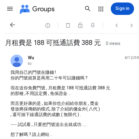
Groups
Sign in




月租費是 188 可抵通話費 388 元
0 views
Wu
4/12/00
unread,
to
我用自己的門號在賺錢 !
你的門號就算是再用二十年可以賺錢嗎 ?
現在送你免費門號 , 月租費是 188 可抵通話費 388 元
的那種 ,不用設定費 , 免保證金 ...
而且更好康的是 , 如果你也介紹給你朋友 , 獎金
發放將採傳銷的模式, 除了介紹的傭金外( 八代 )
, 還可抽下線通話費的成數 ( 無限代 ) .
---- 試試看 , 只要把門號送出去就成功 .....
想了解嗎 ? 請上網站 ..