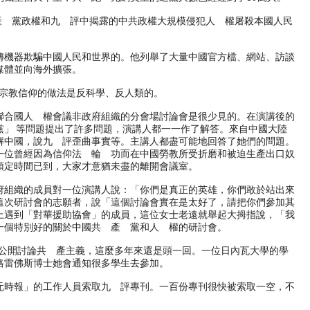
共 產 黨政權和九 評中揭露的中共政權大規模侵犯人 權屠殺本國人民
傳機器欺騙中國人民和世界的。他列舉了大量中國官方檔、網站、訪談
媒體並向海外擴張。
擊宗教信仰的做法是反科學、反人類的。
聯合國人 權會議非政府組織的分會場討論會是很少見的。在演講後的
」 等問題提出了許多問題，演講人都一一作了解答。來自中國大陸
解中國，說九 評歪曲事實等。主講人都盡可能地回答了她們的問題。
一位曾經因為信仰法 輪 功而在中國勞教所受折磨和被迫生產出口奴
預定時間已到，大家才意猶未盡的離開會議室。
府組織的成員對一位演講人說：「你們是真正的英雄，你們敢於站出來
這次研討會的志願者，說「這個討論會實在是太好了，請把你們參加其
上遇到「對華援助協會」的成員，這位女士老遠就舉起大拇指說，「我
一個特別好的關於中國共 產 黨和人 權的研討會。
裏公開討論共 產主義，這麼多年來還是頭一回。一位日內瓦大學的學
格雷佛斯博士她會通知很多學生去參加。
元時報」的工作人員索取九 評專刊。一百份專刊很快被索取一空，不