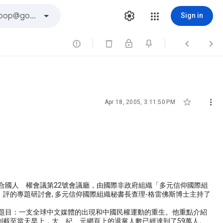
Sign in





Apr 18, 2005, 3:11:50 PM
瓦聯合國人 權會議第22號會議廳，由國際非政府組織「多元信仰國際組
評的專題研討會, 多元信仰國際組織秘書長查理-格雷佛斯博士主持了
發言的題目：一支全球中文媒體的出現和中國民權運動的重生。他重點介紹
截至當天早上，大 紀 元網頁上的退黨人數已經達到了59萬人。