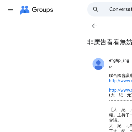
Groups
Conversat

非廣告看看無妨
efg9p_ing
unread,
to
聯合國會議
http://www
http://www.
(大 紀 元
---------------
【大 紀 元
織」主持了
會議。
大 紀 元副
了大 紀 