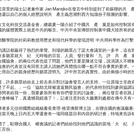
背景的瑞士記者兼作家 Jan Marejko在發言中特別提到了前蘇聯的
他還以自己的個人經歷說明共 產主義思潮對西方知識份子階層的影響。
方文化科技交流基金會」總裁夏一陽介紹了中國共 產 黨是如何控制宣
國的媒體實際上就是中共的喉舌。中共中央宣傳部控制著中國大陸所有的
勒醫學院的封莉莉教授用歷史和現代科學的發現證明: 中共用科學作為打
的講話都贏得了熱烈的掌聲。到場的聽眾占了諾大會議室的一多半，這在
許多聽眾就大 紀 元時報的宗旨、人員、發行量和「九 評 共 產 黨
合國協會」的兩位代表也提了問題，他們主要是陳述立場，說演講人不瞭
協會的代表並沒有回答主講人請她們具體指出哪一點不符合事實的要求。
士用自己的親身經歷向聽眾證明九 評中所言的真實性。由於兩個小時的
後，許多聽眾紛紛走上前去表示對討論會發言人的支持。一位原瑞士非政
是了不起。」一位「協助北韓被遣返難民協會」的代表特別找到參與協調
時間表給我一份，我要參加所有有你們發言的討論會。」兩位發言者在路
討會棒極了，真遺憾我錯過了！」記者注意到在大廳裏到處都在傳今天有
辦者多元信仰國際組織秘書長查理-格雷佛斯博士說，在聯合國的會議廳
說當天晚上日內瓦大學還會有一場同樣題目和內容的研討會，特地來告訴
開了，駐聯合國人 權會議的記者們紛紛找到他們認識的當地「大 紀 
三百份。