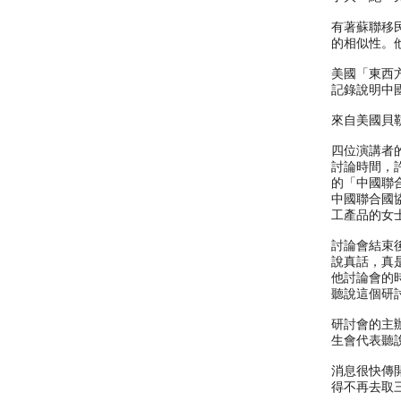
有著蘇聯移民
的相似性。
美國「東西
記錄說明中
來自美國貝
四位演講者
討論時間，
的「中國聯
中國聯合國
工產品的女
討論會結束
說真話，真
他討論會的
聽說這個研
研討會的主
生會代表聽
消息很快傳
得不再去取