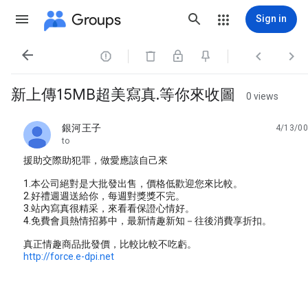
Groups
Sign in




新上傳15MB超美寫真.等你來收圖
0 views
銀河王子
4/13/00
unread,
to
援助交際助犯罪，做愛應該自己來
1.本公司絕對是大批發出售，價格低歡迎您來比較。
2.好禮週週送給你，每週對獎獎不完。
3.站內寫真很精采，來看看保證心情好。
4.免費會員熱情招募中，最新情趣新知－往後消費享折扣。
真正情趣商品批發價，比較比較不吃虧。
http://force.e-dpi.net