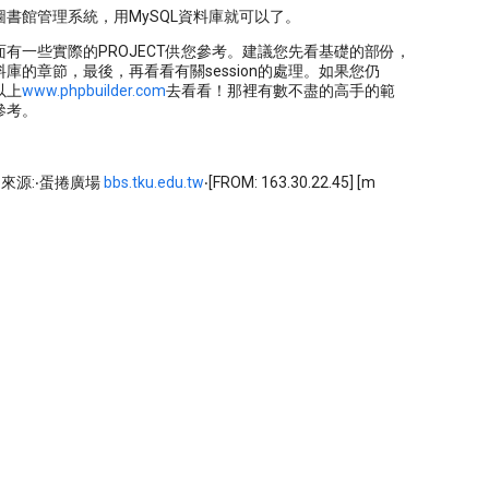
圖書館管理系統，用MySQL資料庫就可以了。
有一些實際的PROJECT供您參考。建議您先看基礎的部份，
庫的章節，最後，再看看有關session的處理。如果您仍
以上
www.phpbuilder.com
去看看！那裡有數不盡的高手的範
參考。
m※ 來源:‧蛋捲廣場
bbs.tku.edu.tw
‧[FROM: 163.30.22.45] [m