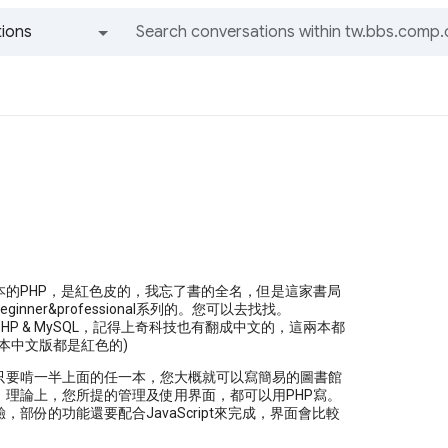
ions
All groups and messages
本的PHP，是紅色皮的，我忘了書的全名，但是這家書局
ginner&professional系列的。您可以去找找。
HP & MySQL，記得上奇科技也有翻成中文的，這兩本都
本中文版都是紅色的)
只要啃一半上面的任一本，您大概就可以寫簡易的圖書館
。理論上，您所提的管理及使用界面，都可以用PHP寫。
，部份的功能還要配合JavaScript來完成，界面會比較