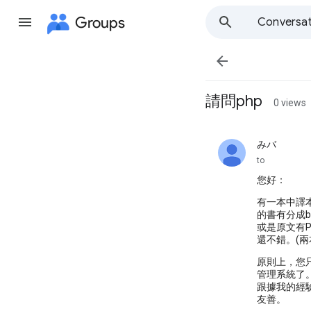
Groups
Conversat

請問php
0 views
みバ
unread,
to
您好：
有一本中譯
的書有分成be
或是原文有P
還不錯。(兩
原則上，您
管理系統了
跟據我的經驗
友善。