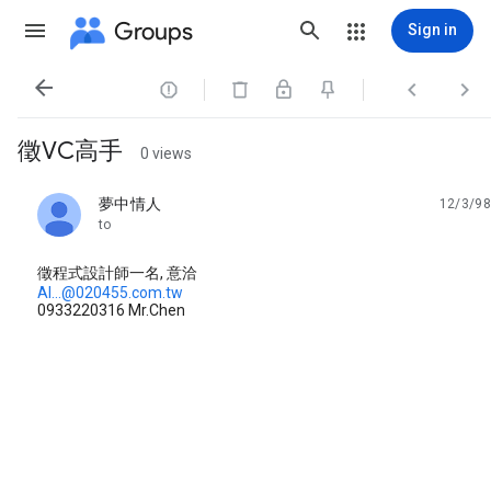
Groups
Sign in




徵VC高手
0 views
夢中情人
12/3/98
unread,
to
徵程式設計師一名, 意洽
Al...@020455.com.tw
0933220316 Mr.Chen