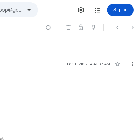
Sign in





Feb 1, 2002, 4:41:37 AM
定義