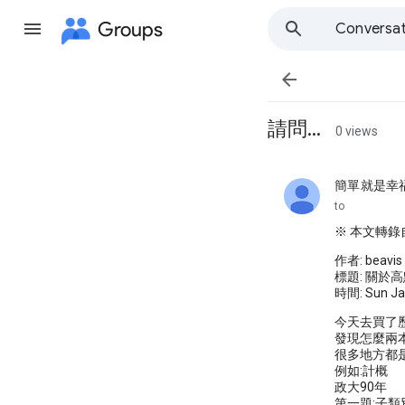
Groups
Conversat

請問...
0 views
簡單就是幸
unread,
to
※ 本文轉錄自 
作者: beavis
標題: 關於
時間: Sun Jan
今天去買了歷
發現怎麼兩
很多地方都是.....
例如:計概
政大90年
第一題:子類別(