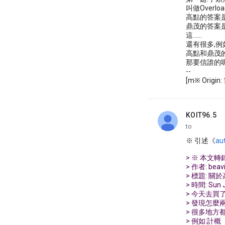
叫做Overload
高點的答案是
鼎茂的答案是:錯
這......
還有很多,例
高點和鼎茂
那要信誰的呢
--
[m※ Orig
KOIT96.5
unread,
to
※ 引述《
au
> ※ 本文轉錄自
> 作者: beav
> 標題: 
> 時間: Sun J
> 今天去買
> 發現怎麼
> 很多地方都是...
> 例如:計概