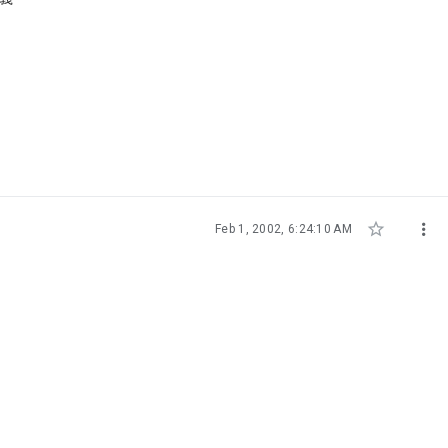


Feb 1, 2002, 6:24:10 AM