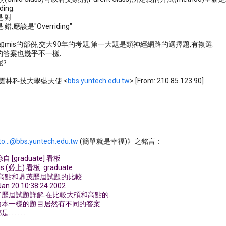
ing.
:對
,應該是"Overriding"
如mis的部份,交大90年的考題,第一大題是類神經網路的選擇題,有複選.
的答案也幾乎不一樣.
?
in: 雲林科技大學藍天使 <
bbs.yuntech.edu.tw
> [From: 210.85.123.90]
to...@bbs.yuntech.edu.tw
(簡單就是幸福)》之銘言：
 [graduate] 看板
is (必上) 看板: graduate
關於高點和鼎茂歷屆試題的比較
an 20 10:38:24 2002
了歷屆試題詳解.在比較大碩和高點的.
兩本一樣的題目居然有不同的答案.
........