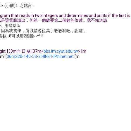
nk (小麒)》之銘言：
ogram that reads in two integers and determines and prints if the first i
意思是讓電腦讀出，但第一個數要第二個數的倍數，我不知道該
...用餘除%
始，因為我初學，所以請各位高手教教我吧，謝囉，
...8可以用2整除~^^!!!
igin: [33m向 日 葵 [37m<
bbs.im.cyut.edu.tw
> [m
m: [
36m220-140-53-2.HINET-IP.hinet.net
[m