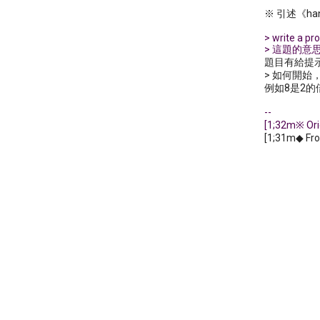
※ 引述《ha
> write a pr
> 這題的
題目有給提示
> 如何開
例如8是2的倍數
--
[1;32m※ Or
[1;31m◆ Fro