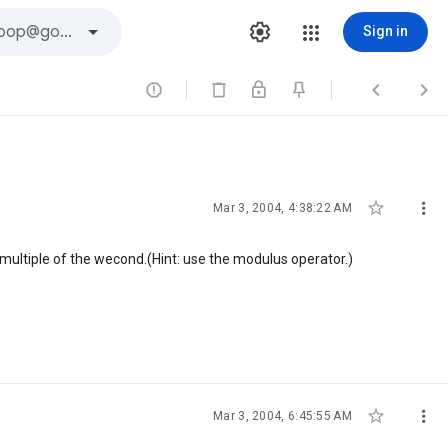
Sign in





Mar 3, 2004, 4:38:22 AM
a multiple of the wecond.(Hint: use the modulus operator.)


Mar 3, 2004, 6:45:55 AM