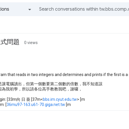
ions
All groups and messages
程式問題
0 views
ram that reads in two integers and determines and prints if the first is 
是讓電腦讀出，但第一個數要第二個數的倍數，我不知道該
因為我初學，所以請各位高手教教我吧，謝囉，
igin: [33m向 日 葵 [37m<
bbs.im.cyut.edu.tw
> [m
m: [
36mu97-163.u61-70.giga.net.tw
[m