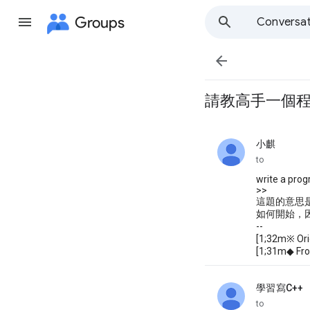
Groups
Conversat

請教高手一個
小麒
unread,
to
write a prog
>>
這題的意思
如何開始，
--
[1;32m※ Or
[1;31m◆ Fro
學習寫C++
unread,
to