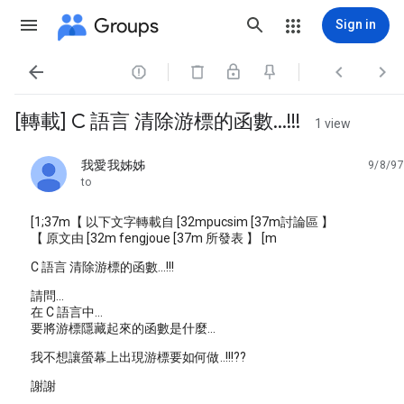
Groups
Sign in




[轉載] C 語言 清除游標的函數...!!!
1 view
我愛我姊姊
9/8/97
unread,
to
[1;37m【 以下文字轉載自 [32mpucsim [37m討論區 】
【 原文由 [32m fengjoue [37m 所發表 】 [m
C 語言 清除游標的函數...!!!
請問...
在 C 語言中...
要將游標隱藏起來的函數是什麼...
我不想讓螢幕上出現游標要如何做..!!!??
謝謝