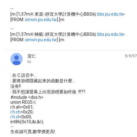
--
[m [1;37m※ 來源:‧靜宜大學計算機中心BBS站
bbs.pu.edu.tw
‧
[FROM:
simon.pu.edu.tw
] [m
--
[m [1;37m※ 轉載:‧靜宜大學計算機中心BBS站
bbs.pu.edu.tw
‧
[FROM:
simon.pu.edu.tw
] [m
蛩仁
9/9/97
unread,
to
: 在 C 語言中...
: 要將游標隱藏起來的函數是什麼...
沒有!!
: 我不想讓螢幕上出現游標要如何做..!!!??
#include <dos.h>
union REGS r;
r.h.ah=0x01;
r.h.ch
=0x20;
r.h.cl
=0x00;
int86(0x10,&r,&r);
--
生命誠可貴,數學價更高!