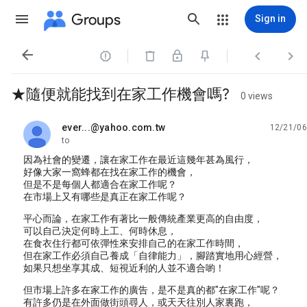
Groups
Sign in




★隨便就能找到在家工作機會嗎?
0 views
ever...@yahoo.com.tw
12/21/06
unread,
to
因為社會的變遷，讓在家工作在最近這幾年甚為風行，
好像大家一窩蜂都在找在家工作的機會，
但是不是每個人都適合在家工作呢？
在市場上又有哪些是真正在家工作呢？
平心而論，在家工作有著比一般傳統產業更高的自由度，
可以自己決定何時上工、何時休息，
在食衣住行都可依彈性來安排自己的在家工作時間，
但在家工作必須自己養成「自律能力」，腳踏實地用心經營，
如果只想坐享其成、短視近利的人並不適合喲！
但市場上許多在家工作的廣告，是不是真的都"在家工作"呢？
有許多仍是在外面做街頭尋人，或天天往別人家裏跑，