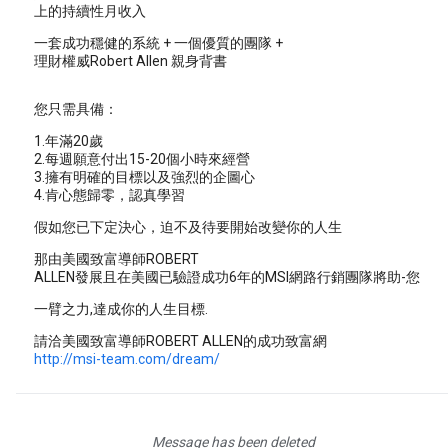
上的持續性月收入
一套成功穩健的系統 + 一個優質的團隊 +
理財權威Robert Allen 親身背書
您只需具備：
1.年滿20歲
2.每週願意付出15-20個小時來經營
3.擁有明確的目標以及強烈的企圖心
4.肯心態歸零，認真學習
假如您已下定決心，迫不及待要開始改變你的人生
那由美國致富導師ROBERT
ALLEN發展且在美國已驗證成功6年的MSI網路行銷團隊將助-您
一臂之力,達成你的人生目標.
請洽美國致富導師ROBERT ALLEN的成功致富網
http://msi-team.com/dream/
Message has been deleted