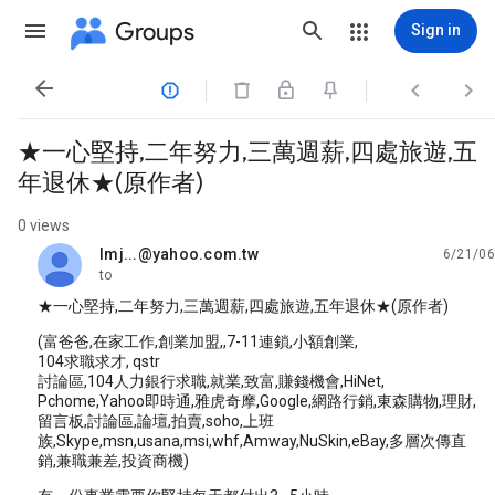
Groups
Sign in




★一心堅持,二年努力,三萬週薪,四處旅遊,五
年退休★(原作者)
0 views
lmj...@yahoo.com.tw
6/21/06
unread,
to
★一心堅持,二年努力,三萬週薪,四處旅遊,五年退休★(原作者)
(富爸爸,在家工作,創業加盟,,7-11連鎖,小額創業,
104求職求才, qstr
討論區,104人力銀行求職,就業,致富,賺錢機會,HiNet,
Pchome,Yahoo即時通,雅虎奇摩,Google,網路行銷,東森購物,理財,
留言板,討論區,論壇,拍賣,soho,上班
族,Skype,msn,usana,msi,whf,Amway,NuSkin,eBay,多層次傳直
銷,兼職兼差,投資商機)