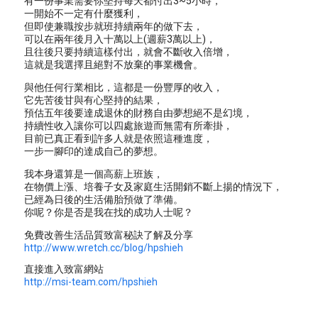
有一份事業需要你堅持每天都付出3~5小時，
一開始不一定有什麼獲利，
但即使兼職按步就班持續兩年的做下去，
可以在兩年後月入十萬以上(週薪3萬以上)，
且往後只要持續這樣付出，就會不斷收入倍增，
這就是我選擇且絕對不放棄的事業機會。
與他任何行業相比，這都是一份豐厚的收入，
它先苦後甘與有心堅持的結果，
預估五年後要達成退休的財務自由夢想絕不是幻境，
持續性收入讓你可以四處旅遊而無需有所牽掛，
目前已真正看到許多人就是依照這種進度，
一步一腳印的達成自己的夢想。
我本身還算是一個高薪上班族，
在物價上漲、培養子女及家庭生活開銷不斷上揚的情況下，
已經為日後的生活備胎預做了準備。
你呢？你是否是我在找的成功人士呢？
免費改善生活品質致富秘訣了解及分享
http://www.wretch.cc/blog/hpshieh
直接進入致富網站
http://msi-team.com/hpshieh