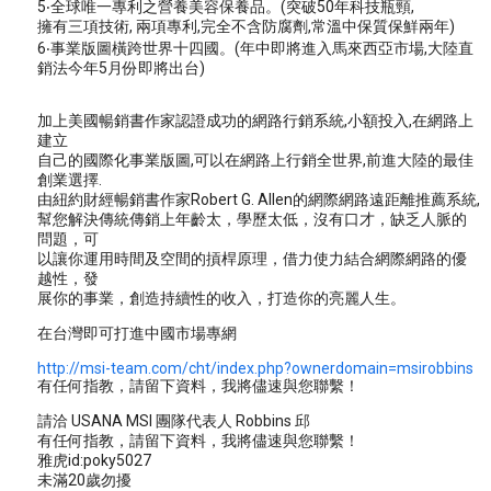
5‧全球唯一專利之營養美容保養品。(突破50年科技瓶頸,
擁有三項技術, 兩項專利,完全不含防腐劑,常溫中保質保鮮兩年)
6‧事業版圖橫跨世界十四國。(年中即將進入馬來西亞市場,大陸直
銷法今年5月份即將出台)
加上美國暢銷書作家認證成功的網路行銷系統,小額投入,在網路上
建立
自己的國際化事業版圖,可以在網路上行銷全世界,前進大陸的最佳
創業選擇.
由紐約財經暢銷書作家Robert G. Allen的網際網路遠距離推薦系統,
幫您解決傳統傳銷上年齡太，學歷太低，沒有口才，缺乏人脈的
問題，可
以讓你運用時間及空間的摃桿原理，借力使力結合網際網路的優
越性，發
展你的事業，創造持續性的收入，打造你的亮麗人生。
在台灣即可打進中國市場專網
http://msi-team.com/cht/index.php?ownerdomain=msirobbins
有任何指教，請留下資料，我將儘速與您聯繫！
請洽 USANA MSI 團隊代表人 Robbins 邱
有任何指教，請留下資料，我將儘速與您聯繫！
雅虎id:poky5027
未滿20歲勿擾