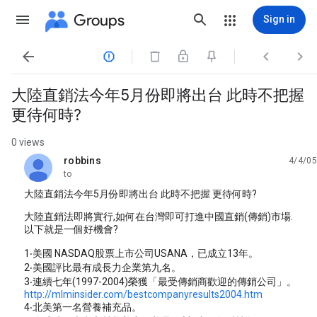
Groups
Sign in




大陸直銷法今年5月份即將出台 此時不把握
更待何時?
0 views
robbins
4/4/05
unread,
to
大陸直銷法今年5月份即將出台 此時不把握 更待何時?
大陸直銷法即將實行,如何在台灣即可打進中國直銷(傳銷)市場.
以下就是一個好機會?
1‧美國 NASDAQ股票上市公司USANA，已成立13年。
2‧美國評比最有成長力企業第九名。
3‧連續七年(1997-2004)榮獲「最受傳銷商歡迎的傳銷公司」。
http://mlminsider.com/bestcompanyresults2004.htm
4‧北美第一名營養補充品。