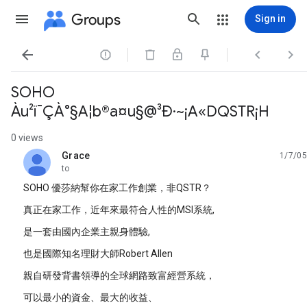
Groups
Sign in




SOHO
Àu²ï¯ÇÀ°§A¦b®a¤u§@³Ð·~¡A«DQSTR¡H
0 views
Grace
1/7/05
unread,
to
SOHO 優莎納幫你在家工作創業，非QSTR？
真正在家工作，近年來最符合人性的MSI系統,
是一套由國內企業主親身體驗,
也是國際知名理財大師Robert Allen
親自研發背書領導的全球網路致富經營系統，
可以最小的資金、最大的收益、