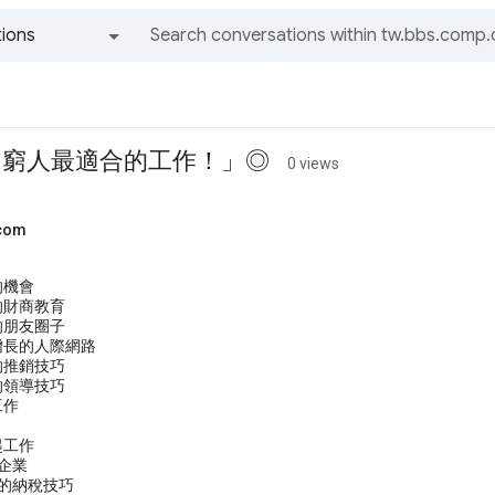
ions
All groups and messages
，窮人最適合的工作！」◎
0 views
.com
的機會
的財商教育
的朋友圈子
增長的人際網路
的推銷技巧
的領導技巧
工作
起工作
族企業
人的納稅技巧