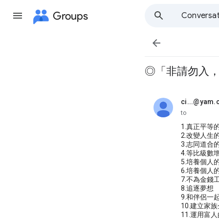
Groups
Conversat

◎「非請勿入
ci...@yam
unread,
to
1.真正平等
2.改變人生
3.志同道合
4.等比級數
5.培養個人
6.培養個人
7.不為金錢
8.追逐夢想
9.和伴侶一
10.建立家
11.運用富