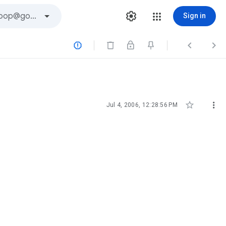
Sign in





Jul 4, 2006, 12:28:56 PM