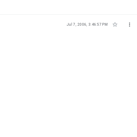


Jul 7, 2006, 3:46:57 PM