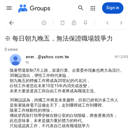
Groups
Sign in




※ 每日朝九晚五，無法保證職場競爭力
0 views
ever...@yahoo.com.tw
9/12/05
unread,
to
隨著勞退新制7月上路，派遣行業、企業委外現象也將大為流行。
30雜誌指出，彈性工作時代來臨，
朝九晚五的聘僱工作將成為20世紀的代名詞，
白領工作者恐在未來10至15年內消失或改變，
未來大量派遣員工與自由工作者將成為職場主流。
30雜誌認為，跨國工作將是未來趨勢，目前已經有許多工作人
是靠著隨身電子設備走天下，走到哪裡就工作到哪裡。
隨著工作移動性的增強，
傳統穿西裝打領帶穿梭在辦公室的白領階級，將會逐漸消失；
此也意味著，未來是腦力重於體力的時代。
只知道認真工作，不代表自己就有職場競爭力