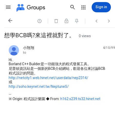
Groups
Sign in




想學BCB嗎?來這裡就對了。
0 views
小翔翔
4/10/99
unread,
to
Hi..
Borland C++ Builder是一功能強大的程式發展工具。
尼普頓資訊站是一個新的BCB介紹網站，歡迎各位來討論BCB
程式設計的問題。
http://netcity1.web.hinet.net/userdata/nep2314/
或
http://soho.keynet.net.tw/NeptuneS/
--
※ Origin: 程式設計樂園 ◆ From:
h162.s239.ts32.hinet.net