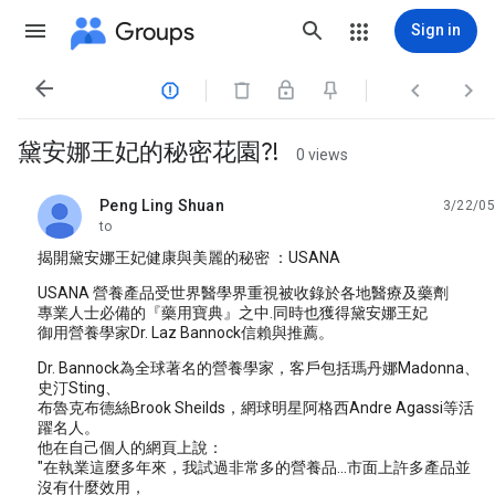
Groups
Sign in




黛安娜王妃的秘密花園?!
0 views
Peng Ling Shuan
3/22/05
unread,
to
揭開黛安娜王妃健康與美麗的秘密 ：USANA
USANA 營養產品受世界醫學界重視被收錄於各地醫療及藥劑
專業人士必備的『藥用寶典』之中.同時也獲得黛安娜王妃
御用營養學家Dr. Laz Bannock信賴與推薦。
Dr. Bannock為全球著名的營養學家，客戶包括瑪丹娜Madonna、
史汀Sting、
布魯克布德絲Brook Sheilds，網球明星阿格西Andre Agassi等活
躍名人。
他在自己個人的網頁上說：
"在執業這麼多年來，我試過非常多的營養品...市面上許多產品並
沒有什麼效用，