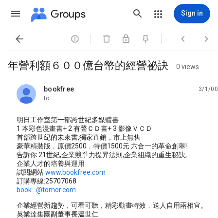
Groups
Sign in




年營利額６００億台幣的經營祕訣
0 views
bookfree
3/1/00
unread,
to
明日工作室第一部跨世紀多媒體書
1 本彩色漫畫書+ 2 有聲ＣＤ書+ 3 影像ＶＣＤ
首部跨世紀的未來書,獨家直銷，市上無售
豪華精裝版﹐原價2500﹐特價1500元 六合一的革命創舉!
告訴你 21世紀,企業競爭力提昇法則,企業組織的重生秘訣,
企業人才的培養與運用
試閱網站
www.bookfree.com
訂購專線:25707068
book...@tomor.com
企業經營新趨勢﹐可看可聽﹐精彩動畫特效﹐送人自用兩相宜。
英業達集團副董事長溫世仁