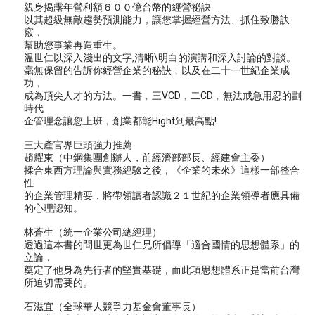
親身揭露年營利額６００億台幣的經營祕訣
以其超級無敵趨勢預測能力，讓您掌握經營方法、抓住致勝訣
竅，
幫助您事業再造重生。
溫世仁以深入淺出的文字,清晰\明白的演講和深入討論的對談。
毫無保留的告訴你經營企業的秘訣﹐以及在二十一世紀企業成
功﹐
成為頂尖人才的方法。一書﹐三VCD﹐二CD﹐無法戒急用忍的劃
時代
企管理念讓您上班﹐創業都能Hight到最高點!
三大產官界巨頭強力推薦
趙耀東（中鋼集團創辦人，前經濟部部長、經建會主委）
揉合東西方理論與實務經驗之後，《企業的未來》這樣一部整合
性
的企業管理精要，將帶領讀者認識２１世紀的企業領導者應具備
的心理認知。
林蒼生（統一企業公司總經理）
透過這本書的問世更為世仁兄所倡導「適合國情的思想體系」的
立論，
奠定了他身為先行者的堅實基礎，而此項思想體系正是當前台灣
所迫切需要的。
石滋宜（全球華人競爭力基金會董事長）