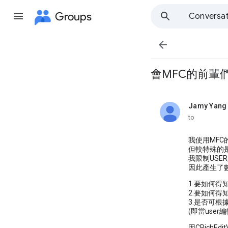
Groups
Conversat

會MFC的前輩們/
Jamy Yang
unread,
to
我使用MFC的
但較特殊的是
我限制USE
因此產生了數個
1.要如何
2.要如何得知
3.是否可根據
(即當user
因CRichE