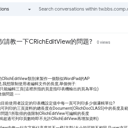
ions
All groups and messages
請教一下CRichEditView的問題?
0 views
CRichEditView類別來製作一個類似WordPad的AP
,我想限制使用者編輯文件的長度,舉個例子:
R只能編輯三頁(這裡所指的頁是指印表機輸出的頁為單位)
問題 ----
得知目前使用者設定的印表機設定值中每一頁可列印多少個邏輯單位?
可列印的三頁資料的總長度在Document(CRichDocCLASS)中的長度及
問題1所取得的值限制CRichEditView可編輯的長度
編輯超過可列印頁數時即不允許CRichEditView再增加資料)
ditView中每一行文字所佔高度並不一樣(文型/大小均可能不相同,且user亦可