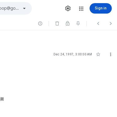
Sign in





Dec 24, 1997, 3:00:00 AM
範圍