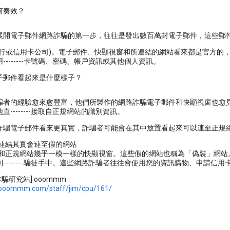
何奏效？
展開電子郵件網路詐騙的第一步，往往是發出數百萬封電子郵件，這些郵
銀行或信用卡公司)。電子郵件、快顯視窗和所連結的網站看來都是官方的
--------卡號碼、密碼、帳戶資訊或其他個人資訊。
子郵件看起來是什麼樣子？
騙者的經驗愈來愈豐富，他們所製作的網路詐騙電子郵件和快顯視窗也愈
直--------接取自正規網站的識別資訊。
詐騙電子郵件看來更真實，詐騙者可能會在其中放置看起來可以連至正規
個連結其實會連至假的網站
顯示和正規網站幾乎一模一樣的快顯視窗。這些假的網站也稱為「偽裝」網
--------騙徒手中。這些網路詐騙者往往會使用您的資訊購物、申請信
路詐騙研究站] ooommm
.ooommm.com/staff/jim/cpu/161/