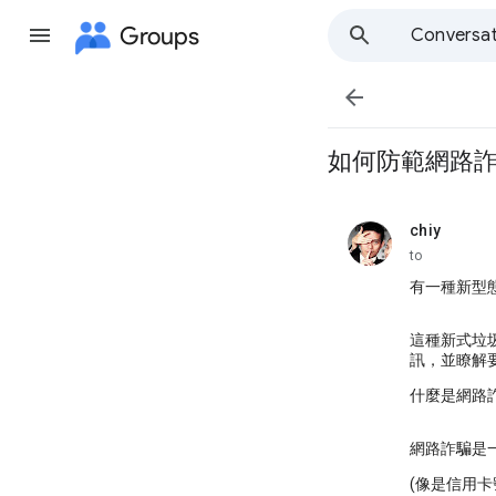
Groups
Conversat

如何防範網路詐騙?
chiy
unread,
to
有一種新型
這種新式垃
訊，並瞭解要
什麼是網路
網路詐騙是
(像是信用