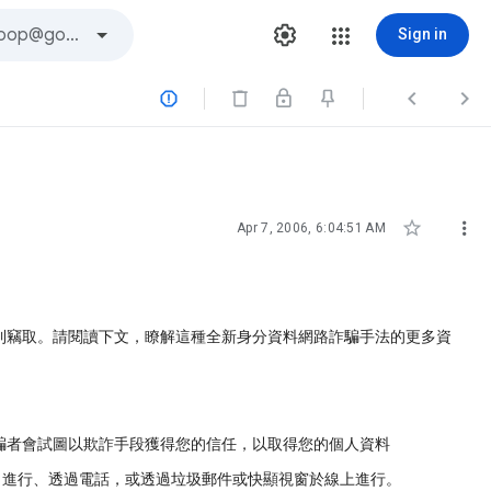
Sign in





Apr 7, 2006, 6:04:51 AM
到竊取。請閱讀下文，瞭解這種全新身分資料網路詐騙手法的更多資
騙者會試圖以欺詐手段獲得您的信任，以取得您的個人資料
自進行、透過電話，或透過垃圾郵件或快顯視窗於線上進行。