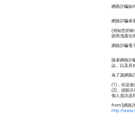
網路詐騙如
網路詐騙者
(例如您的
因而洩露信用
網路詐騙電
隨著網路詐
誌，以及其他
為了讓網路
(1)，但這
(2)，或
個人資訊送到
from:[網
http://www