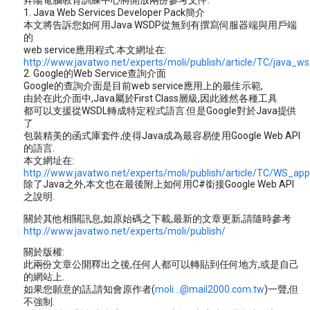
昇陽電腦教育訓練中心將開放兩份參考文件:
1. Java Web Services Developer Pack簡介
本文將告訴您如何用Java WSDP從無到有撰寫伺服器端與用戶端
的
web service應用程式.本文網址在:
http://www.javatwo.net/experts/moli/publish/article/TC/java_w
2. Google的Web Service查詢介面
Google的查詢介面是目前web service應用上的最佳示範,
由於在此介面中,Java屬於First Class層級,因此雖然各種工具
都可以支援從WSDL轉成特定程式語言.但是Google對於Java提供
了
包裝精美的函式庫套件,使得Java成為最容易使用Google Web API
的語言.
本文網址在:
http://www.javatwo.net/experts/moli/publish/article/TC/WS_ap
除了Java之外,本文也在最後附上如何用C#銜接Google Web API
之說明.
關於其他相關訊息,如原始碼之下載,最新的文章更新,請隨時參考
http://www.javatwo.net/experts/moli/publish/
關於版權:
此兩份文章公開釋出之後,任何人都可以轉貼到任何地方,或是自己
的網站上.
如果您願意的話,請知會原作者(
moli...@mail2000.com.tw
)一聲,但
不強制.