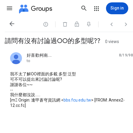
Groups
Sign in




請問有沒有討論過OO的多型呢??
0 views
好喜歡柯南...
8/19/98
unread,
to
我不太了解OO裡面的多載 多型 泛型
可不可以提出來討論討論呢?
謝謝各位~~
--
我什麼都沒說......
[mΞ Origin: 逢甲蒼穹資訊網 <
bbs.fcu.edu.tw
> [FROM: Annex2-
12.cc.fc]