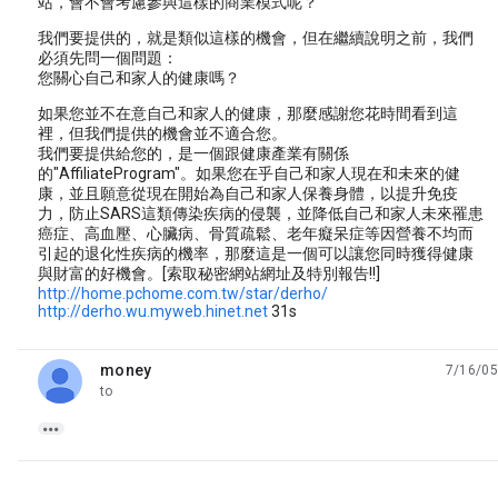
站，會不會考慮參與這樣的商業模式呢？
我們要提供的，就是類似這樣的機會，但在繼續說明之前，我們
必須先問一個問題：
您關心自己和家人的健康嗎？
如果您並不在意自己和家人的健康，那麼感謝您花時間看到這
裡，但我們提供的機會並不適合您。
我們要提供給您的，是一個跟健康產業有關係
的"AffiliateProgram"。如果您在乎自己和家人現在和未來的健
康，並且願意從現在開始為自己和家人保養身體，以提升免疫
力，防止SARS這類傳染疾病的侵襲，並降低自己和家人未來罹患
癌症、高血壓、心臟病、骨質疏鬆、老年癡呆症等因營養不均而
引起的退化性疾病的機率，那麼這是一個可以讓您同時獲得健康
與財富的好機會。[索取秘密網站網址及特別報告!!]
http://home.pchome.com.tw/star/derho/
http://derho.wu.myweb.hinet.net
31s
money
7/16/05
unread,
to
