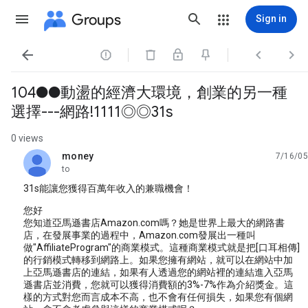
Groups
Sign in




104●●動盪的經濟大環境，創業的另一種
選擇---網路!1111◎◎31s
0 views
money
7/16/05
unread,
to
31s能讓您獲得百萬年收入的兼職機會！
您好
您知道亞馬遜書店Amazon.com嗎？她是世界上最大的網路書
店，在發展事業的過程中，Amazon.com發展出一種叫
做"AffiliateProgram"的商業模式。這種商業模式就是把[口耳相傳]
的行銷模式轉移到網路上。如果您擁有網站，就可以在網站中加
上亞馬遜書店的連結，如果有人透過您的網站裡的連結進入亞馬
遜書店並消費，您就可以獲得消費額的3%-7%作為介紹獎金。這
樣的方式對您而言成本不高，也不會有任何損失，如果您有個網