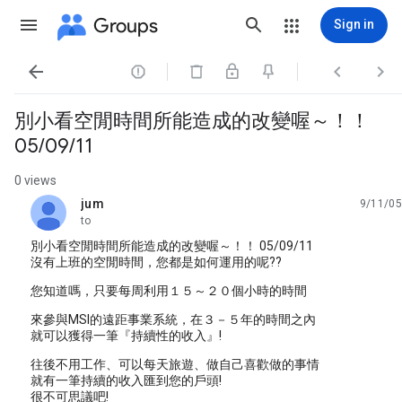
Groups
Sign in




別小看空閒時間所能造成的改變喔～！！
05/09/11
0 views
jum
9/11/05
unread,
to
別小看空閒時間所能造成的改變喔～！！ 05/09/11
沒有上班的空閒時間，您都是如何運用的呢??
您知道嗎，只要每周利用１５～２０個小時的時間
來參與MSI的遠距事業系統，在３－５年的時間之內
就可以獲得一筆『持續性的收入』!
往後不用工作、可以每天旅遊、做自己喜歡做的事情
就有一筆持續的收入匯到您的戶頭!
很不可思議吧!