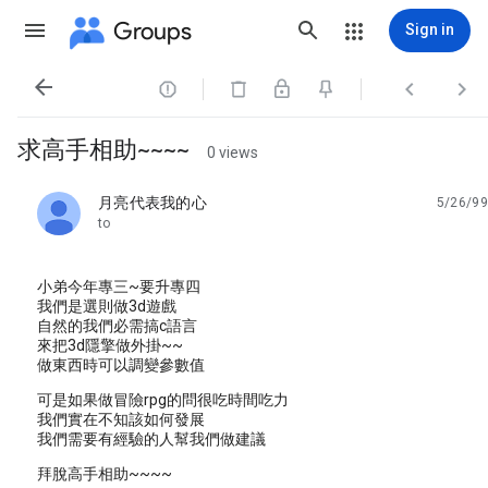
Groups
Sign in




求高手相助~~~~
0 views
月亮代表我的心
5/26/99
unread,
to
小弟今年專三~要升專四
我們是選則做3d遊戲
自然的我們必需搞c語言
來把3d隱擎做外掛~~
做東西時可以調變參數值
可是如果做冒險rpg的問很吃時間吃力
我們實在不知該如何發展
我們需要有經驗的人幫我們做建議
拜脫高手相助~~~~