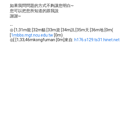
如果我問問題的方式不夠讓您明白~
您可以把您所知道的跟我說
謝謝~
--
◎ [1;31m龍 [32m貓 [33m資 [34m訊 [35m天 [36m地 [0m(
[
1mbbs.mgt.ncu.edu.tw
[0m)
◎[ [1;33;46mkongfuman [0m]來自:
h176.s129.ts31.hinet.net