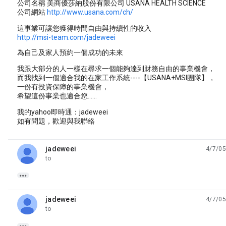
公司名稱 美商優莎納股份有限公司 USANA HEALTH SCIENCE
公司網站
http://www.usana.com/ch/
這事業可讓您獲得時間自由與持續性的收入
http://msi-team.com/jadeweei
為自己及家人預約一個成功的未來
我跟大部分的人一樣在尋求一個能夠達到財務自由的事業機會，
而我找到一個適合我的在家工作系統----【USANA+MSI團隊】，
一份有投資保障的事業機會，
希望這份事業也適合您......
我的yahoo即時通：jadeweei
如有問題，歡迎與我聯絡
jadeweei
4/7/05
unread,
to

jadeweei
4/7/05
unread,
to
