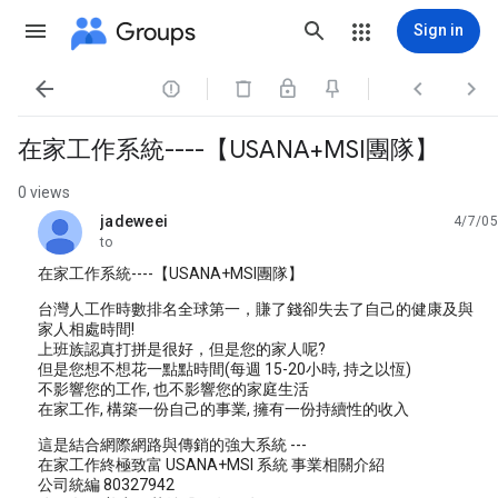
Groups
Sign in




在家工作系統----【USANA+MSI團隊】
0 views
jadeweei
4/7/05
unread,
to
在家工作系統----【USANA+MSI團隊】
台灣人工作時數排名全球第一，賺了錢卻失去了自己的健康及與
家人相處時間!
上班族認真打拼是很好，但是您的家人呢?
但是您想不想花一點點時間(每週 15-20小時, 持之以恆)
不影響您的工作, 也不影響您的家庭生活
在家工作, 構築一份自己的事業, 擁有一份持續性的收入
這是結合網際網路與傳銷的強大系統 ---
在家工作終極致富 USANA+MSI 系統 事業相關介紹
公司統編 80327942