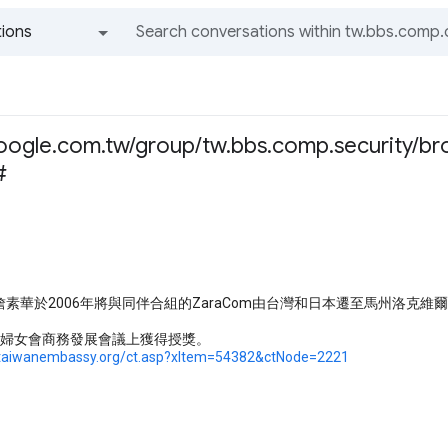
ions
All groups and messages
google.com.tw/group/tw.bbs.comp.security/br
#
詹素華於2006年將與同伴合組的ZaraCom由台灣和日本遷至馬州洛克
業婦女會商務發展會議上獲得授獎。
.taiwanembassy.org/ct.asp?xItem=54382&ctNode=2221