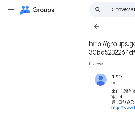
Groups
Conversat

http://groups.
30bd5232264d
0 views
glory
unread,
to
來自台灣的
軍。4
月1日於企
http://www