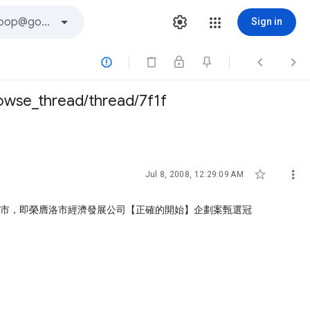
Sign in



owse_thread/thread/7f1f


Jul 8, 2008, 12:29:09 AM
維爾市，即榮膺洛市經濟發展公司【正確的開始】企劃案甄選冠