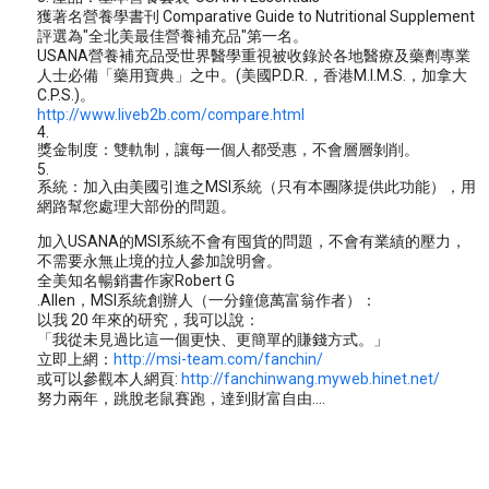
獲著名營養學書刊 Comparative Guide to Nutritional Supplement
評選為"全北美最佳營養補充品"第一名。
USANA營養補充品受世界醫學重視被收錄於各地醫療及藥劑專業
人士必備「藥用寶典」之中。(美國P.D.R.，香港M.I.M.S.，加拿大
C.P.S.)。
http://www.liveb2b.com/compare.html
4.
獎金制度：雙軌制，讓每一個人都受惠，不會層層剝削。
5.
系統：加入由美國引進之MSI系統（只有本團隊提供此功能），用
網路幫您處理大部份的問題。
加入USANA的MSI系統不會有囤貨的問題，不會有業績的壓力，
不需要永無止境的拉人參加說明會。
全美知名暢銷書作家Robert G
.Allen，MSI系統創辦人（一分鐘億萬富翁作者）：
以我 20 年來的研究，我可以說：
「我從未見過比這一個更快、更簡單的賺錢方式。」
立即上網：
http://msi-team.com/fanchin/
或可以參觀本人網頁:
http://fanchinwang.myweb.hinet.net/
努力兩年，跳脫老鼠賽跑，達到財富自由....