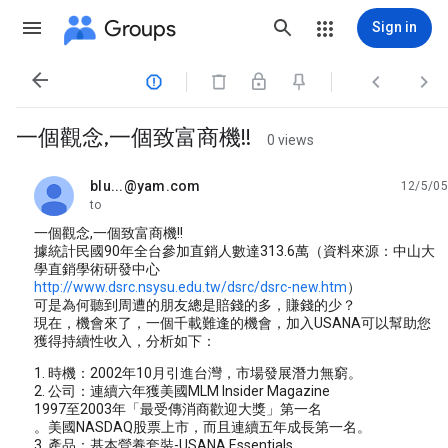
Groups
Sign in




一個觀念,一個致富商機!!
0 views
blu...@yam.com
12/5/05
unread,
to
一個觀念,一個致富商機!!
據統計民國90年全台參加直銷人數達313.6萬（資料來源：中山大
學直銷學術研發中心
http://www.dsrc.nsysu.edu.tw/dsrc/dsrc-new.htm
）
可是為何聽到周遭的朋友總是賠錢的多，賺錢的少？
現在，機會來了，一個千載難逢的機會，加入USANA可以幫助您
獲得持續性收入，分析如下：
1. 時機：2002年10月引進台灣，市場發展潛力無窮。
2. 公司：連續六年獲美國MLM Insider Magazine
1997至2003年「最受傳消商歡迎大獎」第一名
。美國NASDAQ股票上市，而且連續五年成長第一名。
3. 產品：基本營養套裝-USANA Essentials