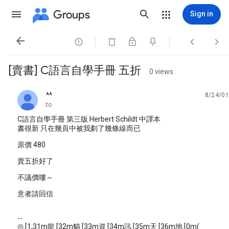
Groups
Sign in




[賣書] C語言自學手冊 五折
0 views
^^
8/24/01
unread,
to
C語言自學手冊 第三版 Herbert Schildt 中譯本
書很新 只在幾頁中被我劃了幾條線而已
原價 480
賣五折好了
不議價嘍～
意者請回信
--
◎ [1;31m龍 [32m貓 [33m資 [34m訊 [35m天 [36m地 [0m(