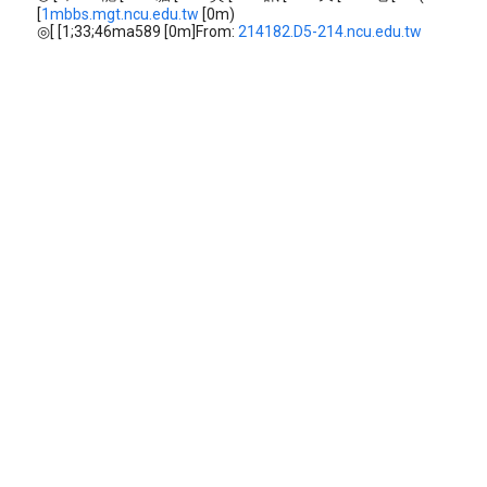
[
1mbbs.mgt.ncu.edu.tw
[0m)
◎[ [1;33;46ma589 [0m]From:
214182.D5-214.ncu.edu.tw