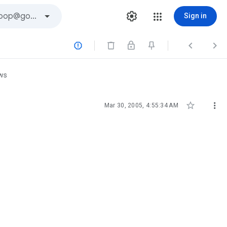
Sign in



ews


Mar 30, 2005, 4:55:34 AM