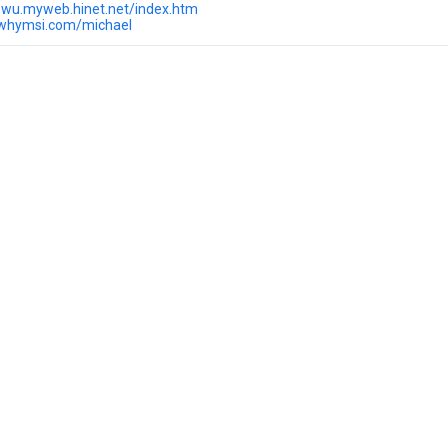
o.wu.myweb.hinet.net/index.htm
.whymsi.com/michael