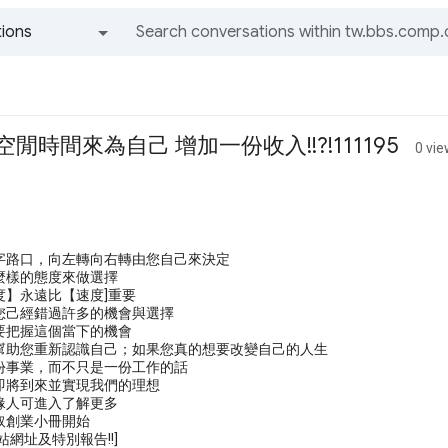
ions
All groups and messages
閒時間來為自己 增加一份收入!!?!111195
0 vi
字路口，向左轉向右轉由您自己來決定
麼樣的態度來做選擇
度】永遠比【速度]重要
您己經錯過許多的機會與選擇
要把握這個當下的機會
幫助您重新認識自己；如果您真的想要改變自己的人生
份事業，而不只是一份工作的話
即將到來並實現我們的理想
緣人可進入了解更多
取創業小冊開始
站網址及特別報告!!]