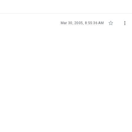


Mar 30, 2005, 8:55:36 AM