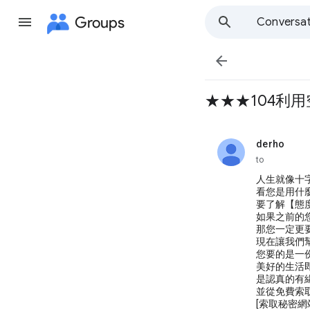
Groups
Conversat

★★★104利用空
derho
unread,
to
人生就像十
看您是用什
要了解【態
如果之前的
那您一定更
現在讓我們
您要的是一
美好的生活
是認真的有
並從免費索
[索取秘密網