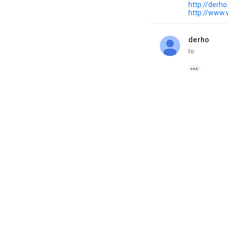
http://derh
http://www
derho
unread,
to
