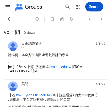
Groups
Sign in




vb一問
0 views
尚未認證通過
5/14/01
unread,
to
請推薦一本全方位有關vb遊戲設計的專書
--
[m [1;36m※ 來源:‧蛋捲廣場
bbs.tku.edu.tw
‧[FROM:
140.121.85.176] [m
莫問
5/14/01
unread,
to
【 在
koku...@bbs.tku.edu.tw
(尚未認證通過) 的大作中提到: 】
: 請推薦一本全方位有關vb遊戲設計的專書