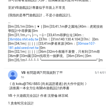
你可以看看遊戲設計大師，他偶爾會提到是用VB寫遊戲，
至於VB遊戲設計專書似乎市面上不常見
(我指的是專門遊戲設計，不是小遊戲設計)。
--
[0m [35;1m [33m ∣ ▼ ∣ [0m [33;41;1m夢之園地 [40m：虎尾技術
學院計中尋夢園 [0m
[0m [31;1m╭—╮├—╮ —┼— [33;41m尋夢位址 [40m：
[
36mbbs.nhit.edu.tw
[37m〔 [31m140.130.4.104 [37m〕 [0m
[0m [34;1m∣ ∣∣ ∣ ∣ ∣ [33;41m夢者來源 [40m： [
30msw107-
181.adsl.seed.net.tw
[0m
[0m [32;1m∣ ∣∣ ∣ ∣ ∣ [36m [32m今夜睡不著覺，只有到 [31m尋
[36m夢 [33m園 [32m找尋另一個夢境。 [36m [35m∣ [0m
[0m [35;1m┴ ┴┴ ┴ ┴ ╰═══════════════════════╯ [m
VB 有問題嗎? 問我就對了!!!
5/14/01
unread,
to
《 在 koku@TKU-BBS (尚未認證通過) 的大作中提到: 》
: 請推薦一本全方位有關vb遊戲設計的專書
VB 十大遊戲完全設計 作者 沈譽倫 林宗斌
1.貪食蛇完全設計