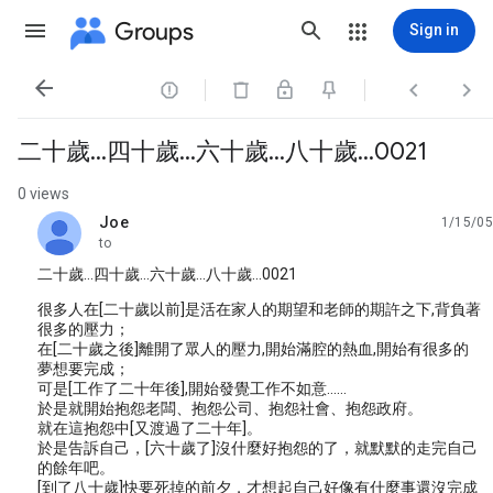
Groups
Sign in




二十歲…四十歲…六十歲…八十歲…0021
0 views
Joe
1/15/05
unread,
to
二十歲…四十歲…六十歲…八十歲…0021
很多人在[二十歲以前]是活在家人的期望和老師的期許之下,背負著
很多的壓力；
在[二十歲之後]離開了眾人的壓力,開始滿腔的熱血,開始有很多的
夢想要完成；
可是[工作了二十年後],開始發覺工作不如意……
於是就開始抱怨老闆、抱怨公司、抱怨社會、抱怨政府。
就在這抱怨中[又渡過了二十年]。
於是告訴自己，[六十歲了]沒什麼好抱怨的了，就默默的走完自己
的餘年吧。
[到了八十歲]快要死掉的前夕，才想起自己好像有什麼事還沒完成