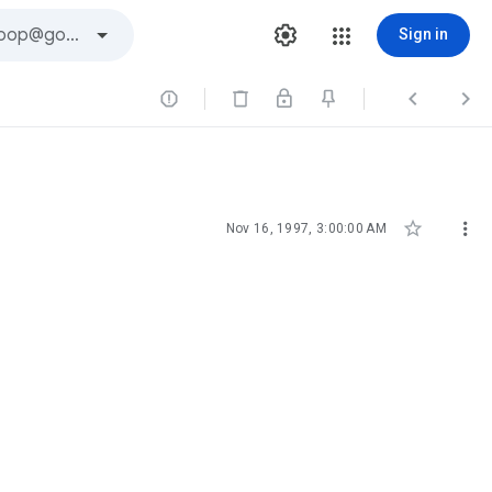
Sign in





Nov 16, 1997, 3:00:00 AM