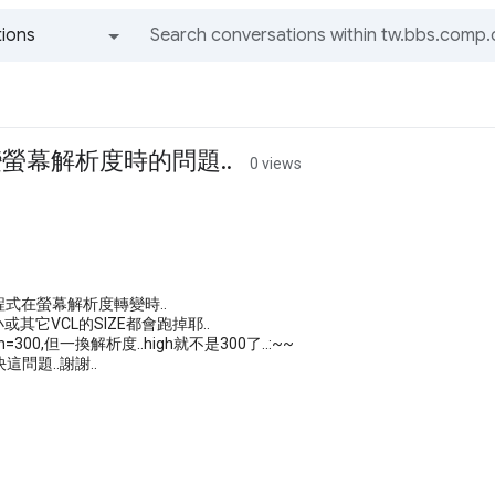
ions
All groups and messages
變螢幕解析度時的問題..
0 views
程式在螢幕解析度轉變時..
小或其它VCL的SIZE都會跑掉耶..
=300,但一換解析度..high就不是300了..:~~
問題..謝謝..