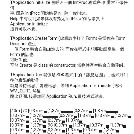
TApplication.Initialize 會呼叫一個 InitProc 程式序, 但通常不做任
何
事, 因為 InitProc 開始時是 nil, 除非你指定。
Help 中有說到如果你沒有指定 InitProc 的話, 事實上
Application.Initialize
這行可以不要。
TApplication.CreateForm (你應該少打了 Form) 是當你在 Form
Designer 產生
一個 Form 時會自動加進去的, 而你在程式中想要動態產生一個
Form 的話也
可呼叫他。
至於 Create 是 class 的 constructor, 當物件產生時會自動呼叫。
TApplication.Run 就像是 SDK 程式中的「訊息迴圈」，函式呼叫
後他實際的動作
就是等待訊息、處理訊息。等到 Application.Terminate (送出
WM_QUIT), 然後
跳出迴圈, 接著離開 Application.Run, 最後程式結束。
--
[40m [7C [0;37m╴▄ [1;37m▄▄▄▄ [0;37m╴▄ [1;37m▄▄▄▄
[0;37m╴▄ [1;37m▄▄▄▄▄ [0;37m╴▄ [1;37m▄ [0;37m╴▄ [1;37m▄
[0;37m╴▄ [1;37m▄ [0;37m╴▄ [1;37m▄
[0;37m╴▄ [1;37m▄ [9C [0;37m╴▄ [1;37m▄ [0;37m╴▄ [1;37m▄
[0;37m╴▄ [1;37m▄ [0;37m╴▄ [1;37m▄ [0;37m╴▄ [1;37m▄