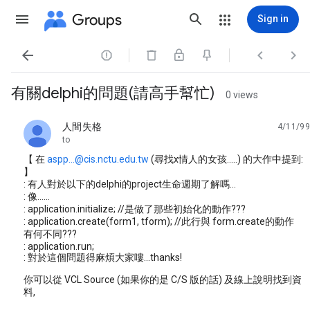
Groups
Sign in




有關delphi的問題(請高手幫忙)
0 views
人間失格
4/11/99
unread,
to
【 在
aspp...@cis.nctu.edu.tw
(尋找x情人的女孩.....) 的大作中提到:
】
: 有人對於以下的delphi的project生命週期了解嗎...
: 像......
: application.initialize; //是做了那些初始化的動作???
: application.create(form1, tform); //此行與 form.create的動作
有何不同???
: application.run;
: 對於這個問題得麻煩大家嘍...thanks!
你可以從 VCL Source (如果你的是 C/S 版的話) 及線上說明找到資
料,