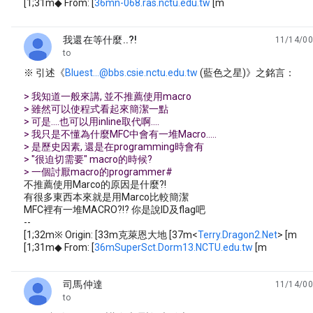
[1;31m◆ From: [
36mn-068.ras.nctu.edu.tw
[m
我還在等什麼..?!
11/14/00
unread,
to
※ 引述《
Bluest...@bbs.csie.nctu.edu.tw
(藍色之星)》之銘言：
> 我知道一般來講, 並不推薦使用macro
> 雖然可以使程式看起來簡潔一點
> 可是....也可以用inline取代啊....
> 我只是不懂為什麼MFC中會有一堆Macro.....
> 是歷史因素, 還是在programming時會有
> "很迫切需要" macro的時候?
> 一個討厭macro的programmer#
不推薦使用Marco的原因是什麼?!
有很多東西本來就是用Marco比較簡潔
MFC裡有一堆MACRO?!? 你是說ID及flag吧
--
[1;32m※ Origin: [33m克萊恩大地 [37m<
Terry.Dragon2.Net
> [m
[1;31m◆ From: [
36mSuperSct.Dorm13.NCTU.edu.tw
[m
司馬仲達
11/14/00
unread,
to