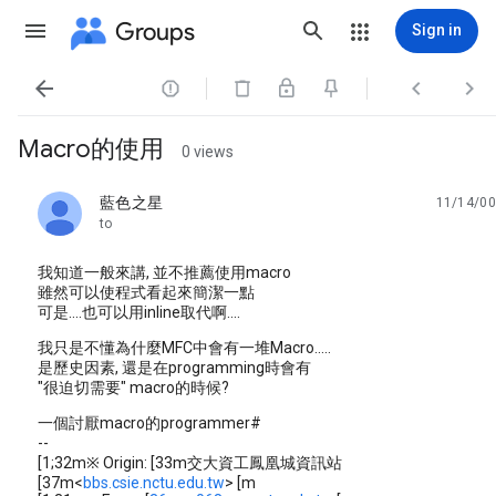
Groups
Sign in




Macro的使用
0 views
藍色之星
11/14/00
unread,
to
我知道一般來講, 並不推薦使用macro
雖然可以使程式看起來簡潔一點
可是....也可以用inline取代啊....
我只是不懂為什麼MFC中會有一堆Macro.....
是歷史因素, 還是在programming時會有
"很迫切需要" macro的時候?
一個討厭macro的programmer#
--
[1;32m※ Origin: [33m交大資工鳳凰城資訊站
[37m<
bbs.csie.nctu.edu.tw
> [m