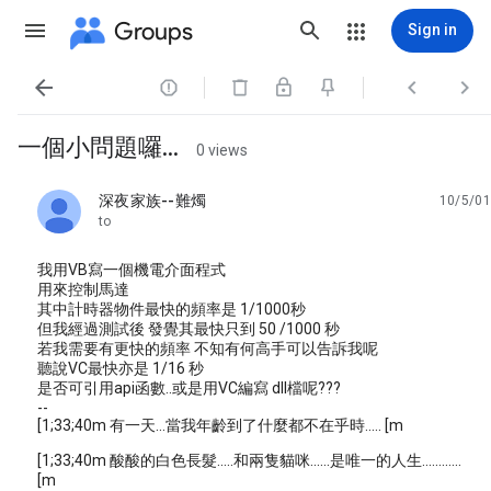
Groups
Sign in




一個小問題囉...
0 views
深夜家族--難燭
10/5/01
unread,
to
我用VB寫一個機電介面程式
用來控制馬達
其中計時器物件最快的頻率是 1/1000秒
但我經過測試後 發覺其最快只到 50 /1000 秒
若我需要有更快的頻率 不知有何高手可以告訴我呢
聽說VC最快亦是 1/16 秒
是否可引用api函數..或是用VC編寫 dll檔呢???
--
[1;33;40m 有一天...當我年齡到了什麼都不在乎時..... [m
[1;33;40m 酸酸的白色長髮.....和兩隻貓咪......是唯一的人生............
[m