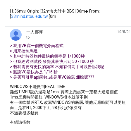
--
[1;36m※ Origin: [32m海大計中 BBS [36m◆ From:
[
33mind.ntou.edu.tw
[0m
一人部隊
10/5/01
unread,
to
> 我用VB寫一個機電介面程式
> 用來控制馬達
> 其中計時器物件最快的頻率是 1/1000秒
> 但我經過測試後 發覺其最快只到 50 /1000 秒
> 若我需要有更快的頻率 不知有何高手可以告訴我呢
> 聽說VC最快亦是 1/16 秒
> 是否可引用api函數..或是用VC編寫 dll檔呢???
WINDOWS不能做到REAL TIME
雖然TIMER設的週期是1ms, 實際上跑起來一定都大過這個值
1ms反應時間很短, WINDOWS根本就做不到
有一個軟體叫RTX, 改寫WINDOWS的底層, 讓他反應時間可以更短
而且是在NT, 2000下面, 98系列好像沒有
不過要很多錢買
有錯請指教