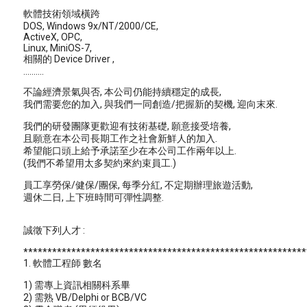
軟體技術領域橫跨
DOS, Windows 9x/NT/2000/CE,
ActiveX, OPC,
Linux, MiniOS-7,
相關的 Device Driver ,
..........
不論經濟景氣與否, 本公司仍能持續穩定的成長,
我們需要您的加入, 與我們一同創造/把握新的契機, 迎向末來.
我們的研發團隊更歡迎有技術基礎, 願意接受培養,
且願意在本公司長期工作之社會新鮮人的加入.
希望能口頭上給予承諾至少在本公司工作兩年以上.
(我們不希望用太多契約來約束員工.)
員工享勞保/健保/團保, 每季分紅, 不定期辦理旅遊活動,
週休二日, 上下班時間可彈性調整.
誠徵下列人才 :
***********************************************************
1. 軟體工程師 數名
1) 需專上資訊相關科系畢
2) 需熟 VB/Delphi or BCB/VC