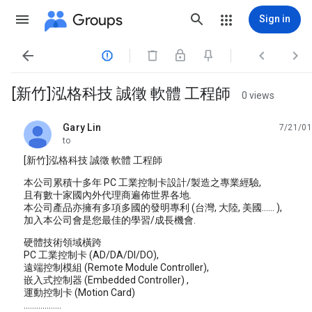
Groups
Sign in




[新竹]泓格科技 誠徵 軟體 工程師
0 views
Gary Lin
7/21/01
unread,
to
[新竹]泓格科技 誠徵 軟體 工程師
本公司累積十多年 PC 工業控制卡設計/製造之專業經驗,
且有數十家國內外代理商遍佈世界各地.
本公司產品亦擁有多項多國的發明專利 (台灣, 大陸, 美國...... ),
加入本公司會是您最佳的學習/成長機會.
硬體技術領域橫跨
PC 工業控制卡 (AD/DA/DI/DO),
遠端控制模組 (Remote Module Controller),
嵌入式控制器 (Embedded Controller) ,
運動控制卡 (Motion Card)
..................